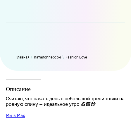
WP_Term Object ( [term_id] => 50 [name] => Fashion Love
[slug] => fashion [term_group] => 0 [term_taxonomy_id] => 50
[taxonomy] => person [description] => [parent] => 0 [count] =>
6316 [filter] => raw )
Главная
\
Каталог персон
\
Fashion Love
Описание
Считаю, что начать день с небольшой тренировки на
ровную спину — идеальное утро
💪🏻
😌
Мы в Max