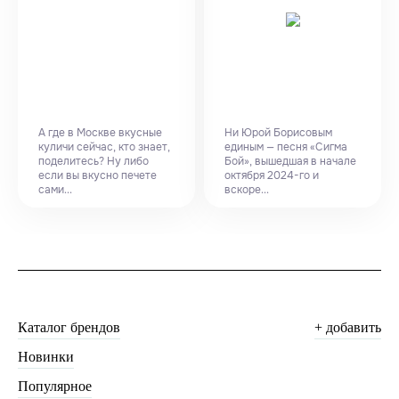
А где в Москве вкусные
Ни Юрой Борисовым
куличи сейчас, кто знает,
единым — песня «Сигма
поделитесь? Ну либо
Бой», вышедшая в начале
если вы вкусно печете
октября 2024-го и
сами...
вскоре...
Каталог брендов
+ добавить
Новинки
Популярное