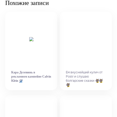
Похожие записи
Ем вкуснейший кулич от
Кара Делевинь в
Posié и слушаю
рекламном кампейне Calvin
болгарские сказки
Klein
👕
😹
😹
😹