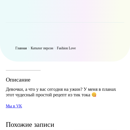
WP_Term Object ( [term_id] => 50 [name] => Fashion Love [slug] =>
fashion [term_group] => 0 [term_taxonomy_id] => 50 [taxonomy] =>
person [description] => [parent] => 0 [count] => 6308 [filter] => raw )
Главная
\
Каталог персон
\
Fashion Love
Описание
Девочки, а что у вас сегодня на ужин? У меня в планах
этот чудесный простой рецепт из тик тока
Мы в VK
Похожие записи