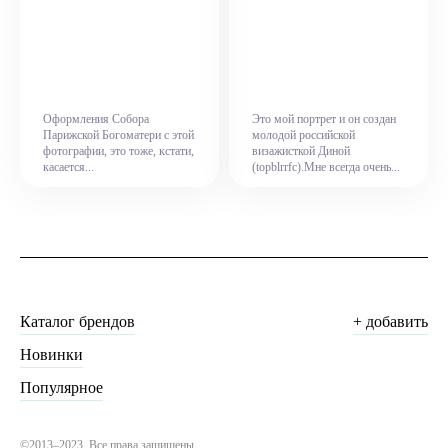
Оформления Собора
Это мой портрет и он создан
Парижской Богоматери с этой
молодой российской
фотографии, это тоже, кстати,
визажисткой Диной
касается...
(topblrrfc).Мне всегда очень...
Каталог брендов
+ добавить
Новинки
Популярное
©2013–2023. Все права защищены.