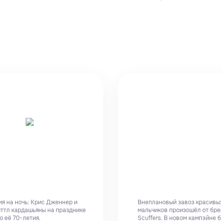
я на ночь: Крис Дженнер и
Внеплановый завоз красивы
иттл кардашьяны на празднике
мальчиков произошёл от бр
ю её 70-летия.
Scuffers. В новом кампэйне 