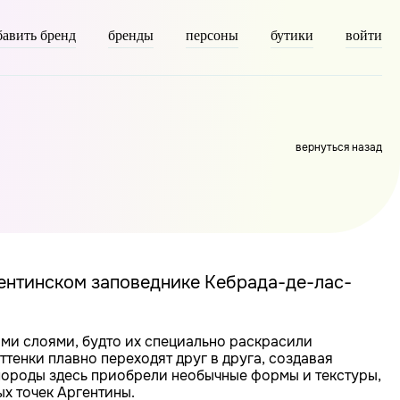
бавить бренд
бренды
персоны
бутики
войти
axonomy] => person [description] => [parent] => 0 [count] =>
вернуться назад
гентинском заповеднике Кебрада-де-лас-
ми слоями, будто их специально раскрасили
ттенки плавно переходят друг в друга, создавая
 породы здесь приобрели необычные формы и текстуры,
х точек Аргентины.