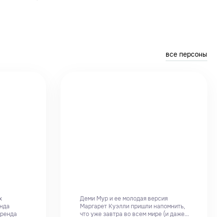
все персоны
х
Деми Мур и ее молодая версия
енда
Маргарет Куэлли пришли напомнить,
бренда
что уже завтра во всем мире (и даже...