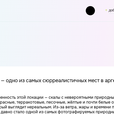
до
ug] => fashion [term_group] => 0 [term_taxonomy_id] => 50 [t
 — одно из самых сюрреалистичных мест в ар
енность этой локации — скалы с невероятными природны
расные, терракотовые, песочные, жёлтые и почти белые о
рый выглядит нереальным. Из-за ветра, жары и времени
 давно стало одной из самых фотографируемых природны