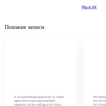
Мы в VK
Похожие записи
Я не креативный директор, но такие
Мотиваци
идеи меня очень вдохновляют..
все её л
надеюсь, когда-нибудь я построю...
по случа