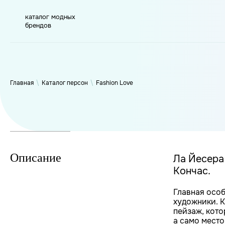
каталог модных
брендов
WP_Term Object ( [term_id] => 50 [name] => Fashion Love [sl
6317 [filter] => raw )
Главная
\
Каталог персон
\
Fashion Love
Описание
Ла Йесера
Кончас.
Главная особ
художники. К
пейзаж, кото
а само место