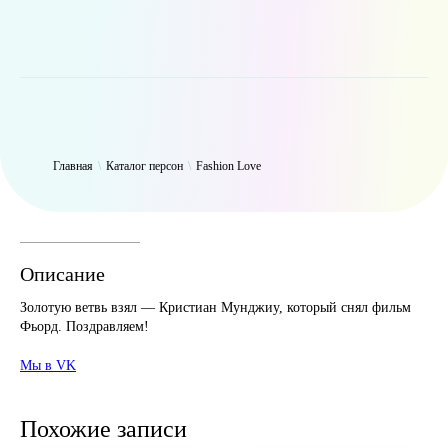
WP_Term Object ( [term_id] => 50 [name] => Fashion Love [slug] =>
fashion [term_group] => 0 [term_taxonomy_id] => 50 [taxonomy] =>
person [description] => [parent] => 0 [count] => 6314 [filter] => raw )
Главная
\
Каталог персон
\
Fashion Love
Описание
Золотую ветвь взял — Кристиан Мунджиу, который снял фильм
Фьорд. Поздравляем!
Мы в VK
Похожие записи