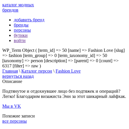
каталог модных
брендов
добавить бренд
бренды
персоны
бутики
войти
WP_Term Object ( [term_id] => 50 [name] => Fashion Love [slug]
=> fashion [term_group] => 0 [term_taxonomy_id] => 50
[taxonomy] => person [description] => [parent] => 0 [count] =>
6317 [filter] => raw )
Главная
\
Каталог персон
\
Fashion Love
вернуться назад
Описание
Подтянутое и отдохнувшее лицо без подтяжек и операций?
Легко! Благодарим визажиста Энн за этот шикарный лайфхак.
Мы в VK
Похожие записи
все персоны