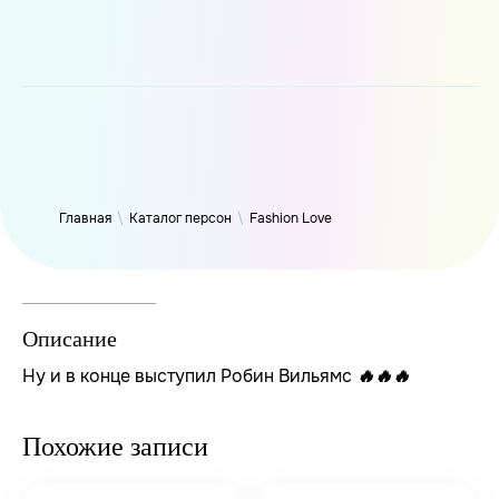
WP_Term Object ( [term_id] => 50 [name] => Fashion Love
[slug] => fashion [term_group] => 0 [term_taxonomy_id] => 50
[taxonomy] => person [description] => [parent] => 0 [count] =>
6323 [filter] => raw )
Главная
\
Каталог персон
\
Fashion Love
Описание
Ну и в конце выступил Робин Вильямс
🔥
🔥
🔥
Похожие записи