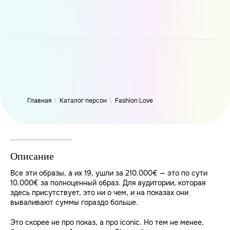
WP_Term Object ( [term_id] => 50 [name] => Fashion Love
[slug] => fashion [term_group] => 0 [term_taxonomy_id] => 50
[taxonomy] => person [description] => [parent] => 0 [count] =>
6321 [filter] => raw )
Главная
\
Каталог персон
\
Fashion Love
Описание
Все эти образы, а их 19, ушли за 210.000€ — это по сути
10.000€ за полноценный образ. Для аудитории, которая
здесь присутствует, это ни о чем, и на показах они
вываливают суммы гораздо больше.
Это скорее не про показ, а про iconic. Но тем не менее,