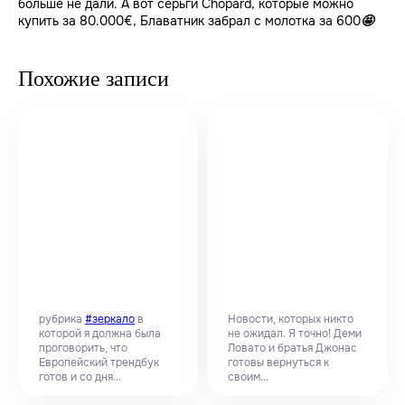
больше не дали. А вот серьги Chopard, которые можно
купить за 80.000€, Блаватник забрал с молотка за 600
🤩
Похожие записи
рубрика
#зеркало
в
Новости, которых никто
которой я должна была
не ожидал. Я точно! Деми
проговорить, что
Ловато и братья Джонас
Европейский трендбук
готовы вернуться к
готов и со дня...
своим...