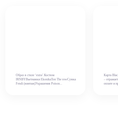
Образ в стиле ‘extra’.Костюм
Карта Blac
IRNBYВьетнамки EkonikaТоп The rowСумка
– отражает
Fendi (винтаж)Украшения Poison...
оплате и пр