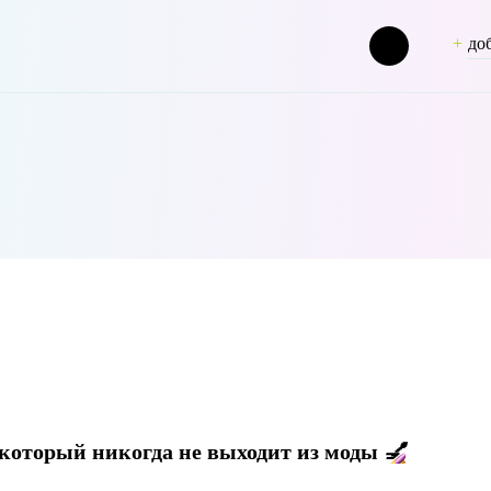
до
ashion [term_group] => 0 [term_taxonomy_id] => 50 [taxonomy] => pers
который никогда не выходит из моды
💅