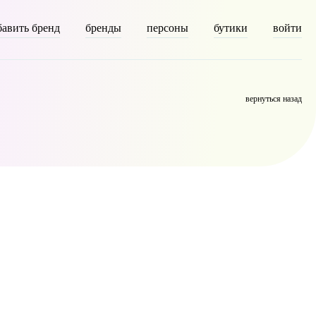
бавить бренд
бренды
персоны
бутики
войти
on [description] => [parent] => 0 [count] => 6308 [filter] => raw )
вернуться назад