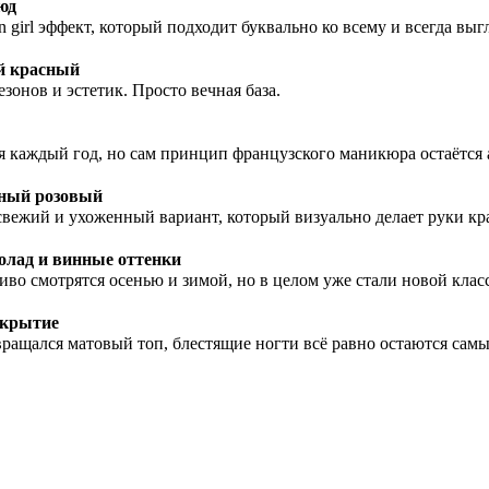
юд
n girl эффект, который подходит буквально ко всему и всегда выг
й красный
езонов и эстетик. Просто вечная база.
ся каждый год, но сам принцип французского маникюра остаётся
ный розовый
вежий и ухоженный вариант, который визуально делает руки кр
лад и винные оттенки
иво смотрятся осенью и зимой, но в целом уже стали новой клас
окрытие
вращался матовый топ, блестящие ногти всё равно остаются са