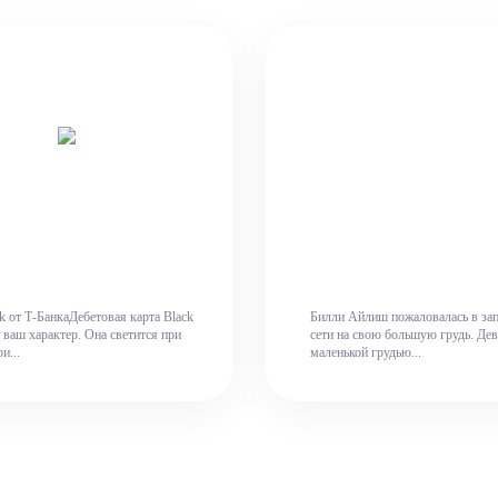
k от Т-БанкаДебетовая карта Black
Билли Айлиш пожаловалась в за
 ваш характер. Она светится при
сети на свою большую грудь. Де
и...
маленькой грудью...