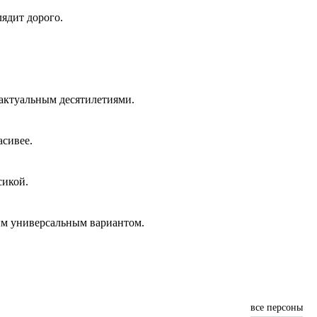
лядит дорого.
 актуальным десятилетиями.
асивее.
сикой.
мым универсальным вариантом.
все персоны