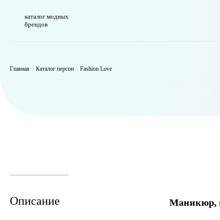
каталог модных
брендов
WP_Term Object ( [term_id] => 50 [name] => Fashion Love [slug] => f
Главная
\
Каталог персон
\
Fashion Love
Описание
Маникюр, 