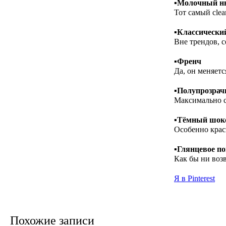
▪️
Молочный н
Тот самый clea
▪️
Классически
Вне трендов, с
▪️
Френч
Да, он меняет
▪️
Полупрозрач
Максимально с
▪️
Тёмный шоко
Особенно крас
▪️
Глянцевое п
Как бы ни воз
Я в Pinterest
Похожие записи