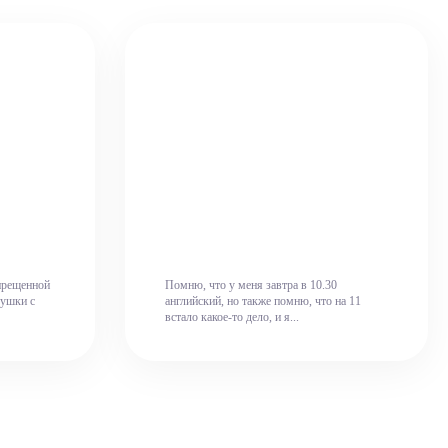
прещенной
Помню, что у меня завтра в 10.30
вушки с
английский, но также помню, что на 11
встало какое-то дело, и я...