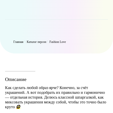
WP_Term Object ( [term_id] => 50 [name] => Fashion Love [slug] =>
fashion [term_group] => 0 [term_taxonomy_id] => 50 [taxonomy] =>
person [description] => [parent] => 0 [count] => 6316 [filter] => raw )
Главная
\
Каталог персон
\
Fashion Love
Описание
Как сделать любой образ ярче? Конечно, за счёт
украшений. А вот подобрать их правильно и гармонично
— отдельная история. Делюсь классной шпаргалкой, как
миксовать украшения между собой, чтобы это точно было
😌
круто