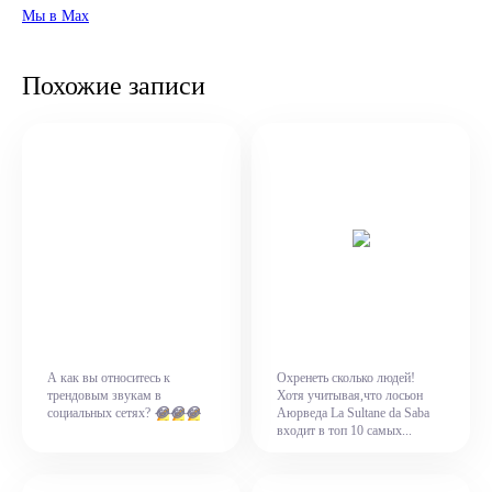
Мы в Max
Похожие записи
А как вы относитесь к
Охренеть сколько людей!
трендовым звукам в
Хотя учитывая,что лосьон
😂
😂
😂
социальных сетях?
Аюрведа La Sultane da Saba
входит в топ 10 самых...