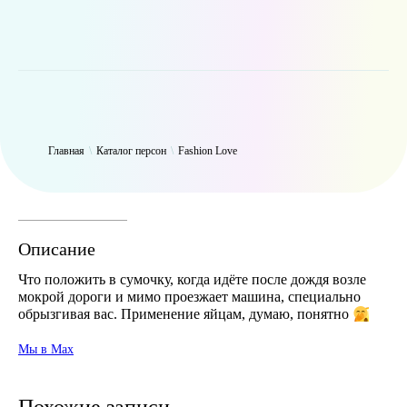
WP_Term Object ( [term_id] => 50 [name] => Fashion Love [slug] =>
fashion [term_group] => 0 [term_taxonomy_id] => 50 [taxonomy] =>
person [description] => [parent] => 0 [count] => 6310 [filter] => raw )
Главная
\
Каталог персон
\
Fashion Love
Описание
Что положить в сумочку, когда идёте после дождя возле
мокрой дороги и мимо проезжает машина, специально
обрызгивая вас. Применение яйцам, думаю, понятно
Мы в Max