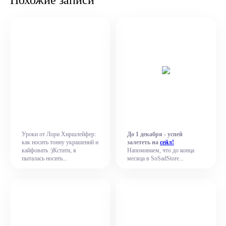
Похожие записи
Уроки от Лори Хиршлейфер:
До 1 декабря - успей
как носить тонну украшений и
залететь на
сейл!
кайфовать :)Кстати, я
Напоминаем, что до конца
пыталась носить...
месяца в SoSadStore...