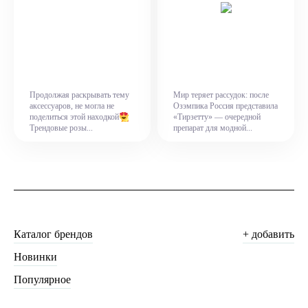
Продолжая раскрывать тему
Мир теряет рассудок: после
аксессуаров, не могла не
Озэмпика Россия представила
поделиться этой находкой
«Тирзетту» — очередной
Трендовые розы...
препарат для модной...
Каталог брендов
+ добавить
Новинки
Популярное