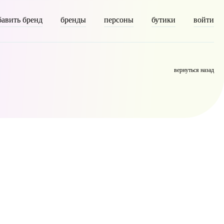
бавить бренд
бренды
персоны
бутики
войти
on [description] => [parent] => 0 [count] => 6322 [filter] => raw )
вернуться назад