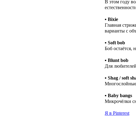
В этом году в
естественност
▪️
Bixie
Главная стрижк
варианты с об
▪️
Soft bob
Боб остаётся,
▪️
Blunt bob
Для любителей
▪️
Shag / soft s
Многослойные 
▪️
Baby bangs
Микрочёлки сн
Я в Pinterest