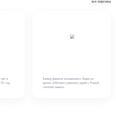
все персоны
 ног в
Баннер фанатов итальянского Лацио во
 91 год,
время субботнего римского дерби с Ромой:
«почтим память...