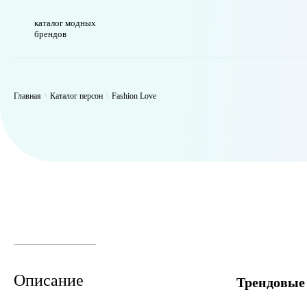
каталог модных
брендов
WP_Term Object ( [term_id] => 50 [name] => Fashion Love [slug] => f
Главная
\
Каталог персон
\
Fashion Love
Описание
Трендовые