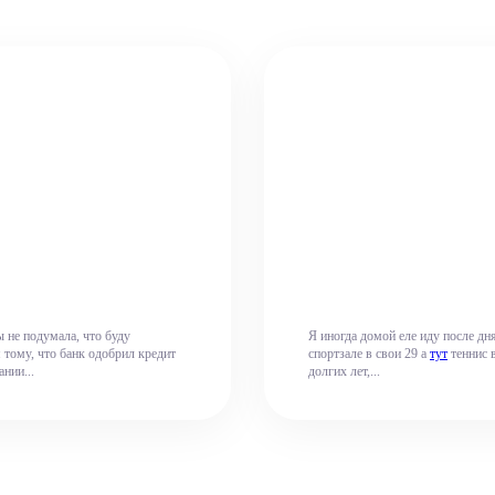
 не подумала, что буду
Я иногда домой еле иду после дня
 тому, что банк одобрил кредит
спортзале в свои 29 а
тут
теннис в
нии...
долгих лет,...