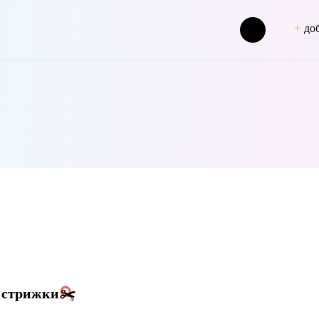
до
ashion [term_group] => 0 [term_taxonomy_id] => 50 [taxonomy] => pers
 стрижки
✂️