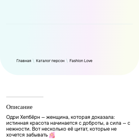
WP_Term Object ( [term_id] => 50 [name] => Fashion Love
[slug] => fashion [term_group] => 0 [term_taxonomy_id] => 50
[taxonomy] => person [description] => [parent] => 0 [count] =>
6318 [filter] => raw )
Главная
\
Каталог персон
\
Fashion Love
Описание
Одри Хепбёрн — женщина, которая доказала:
истинная красота начинается с доброты, а сила — с
нежности. Вот несколько её цитат, которые не
хочется забывать