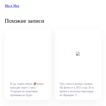
Мы в Max
Похожие записи
😅
И да, старое-новое
видео
Про стиль в разных странах.
выходит через 2 часа.
На фотке я в 2015 году. В то
Угадалки по понятным
время я получала бакалавра
причинам не будет...
во Франции. У...