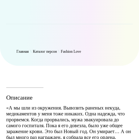
WP_Term Object ( [term_id] => 50 [name] => Fashion Love [slug] =>
fashion [term_group] => 0 [term_taxonomy_id] => 50 [taxonomy] =>
person [description] => [parent] => 0 [count] => 6325 [filter] => raw )
Главная
\
Каталог персон
\
Fashion Love
Описание
«А мы шли из окружения. Вывозить раненых некуда,
медикаментов у меня тоже никаких. Одна надежда, что
прорвемся. Когда прорвались, мужа эвакуировала до
самого госпиталя. Пока я его довезла, было уже общее
заражение крови. Это был Новый год. Он умирает… А он
был много раз награжден, я собрала все его ордена,