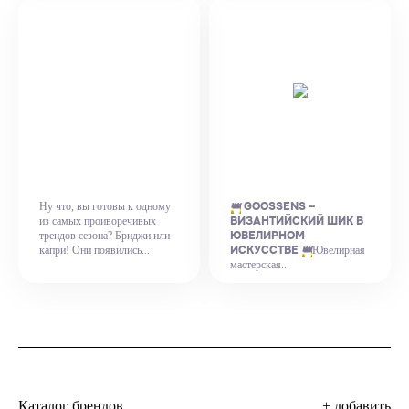
👑
GOOSSENS –
Ну что, вы готовы к одному
ВИЗАНТИЙСКИЙ ШИК В
из самых проиворечивых
ЮВЕЛИРНОМ
трендов сезона? Бриджи или
ИСКУССТВЕ
👑
капри! Они появились...
Ювелирная
мастерская...
Каталог брендов
+ добавить