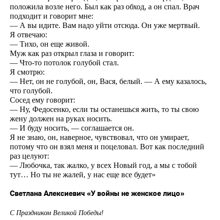
положила возле него. Был как раз обход, а он спал. Врач
подходит и говорит мне:
— А вы идите. Вам надо уйти отсюда. Он уже мертвый.
Я отвечаю:
— Тихо, он еще живой.
Муж как раз открыл глаза и говорит:
— Что-то потолок голубой стал.
Я смотрю:
— Нет, он не голубой, он, Вася, белый. — А ему казалось,
что голубой.
Сосед ему говорит:
— Ну, Федосенко, если ты останешься жить, то ты свою
жену должен на руках носить.
— И буду носить, — соглашается он.
Я не знаю, он, наверное, чувствовал, что он умирает,
потому что он взял меня и поцеловал. Вот как последний
раз целуют:
— Любочка, так жалко, у всех Новый год, а мы с тобой
тут… Но ты не жалей, у нас еще все будет»
Светлана Алексиевич «У войны не женское лицо»
С Праздником Великой Победы!