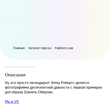
WP_Term Object ( [term_id] => 50 [name] => Fashion Love
[slug] => fashion [term_group] => 0 [term_taxonomy_id] => 50
[taxonomy] => person [description] => [parent] => 0 [count] =>
6319 [filter] => raw )
Главная
\
Каталог персон
\
Fashion Love
Описание
Ну это просто легендарно! Эмма Робертс делится
фотографиями десятилетней давности с первой примерки
для образа Шанель Оберлин.
Мы в VK