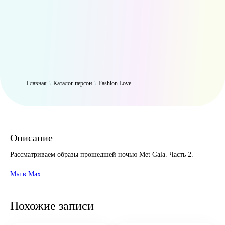
WP_Term Object ( [term_id] => 50 [name] => Fashion Love [slug] =>
fashion [term_group] => 0 [term_taxonomy_id] => 50 [taxonomy] =>
person [description] => [parent] => 0 [count] => 6313 [filter] => raw )
Главная
\
Каталог персон
\
Fashion Love
Описание
Рассматриваем образы прошедшей ночью Met Gala. Часть 2.
Мы в Max
Похожие записи