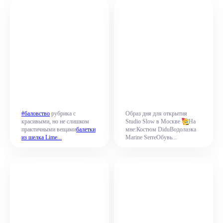
#баловство
рубрика с
Образ дня для открытия
красивыми, но не слишком
Studio Slow в Москве
На
практичными вещами
балетки
мне:Костюм DiduВодолазка
из шелка Lime...
Marine SerreОбувь...