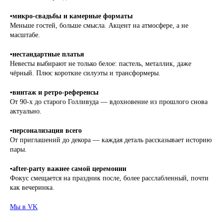
▪️
микро-свадьбы и камерные форматы
Меньше гостей, больше смысла. Акцент на атмосфере, а не
масштабе.
▪️
нестандартные платья
Невесты выбирают не только белое: пастель, металлик, даже
чёрный. Плюс короткие силуэты и трансформеры.
▪️
винтаж и ретро-референсы
От 90-х до старого Голливуда — вдохновение из прошлого снова
актуально.
▪️
персонализация всего
От приглашений до декора — каждая деталь рассказывает историю
пары.
▪️
after-party важнее самой церемонии
Фокус смещается на праздник после, более расслабленный, почти
как вечеринка.
Мы в VK