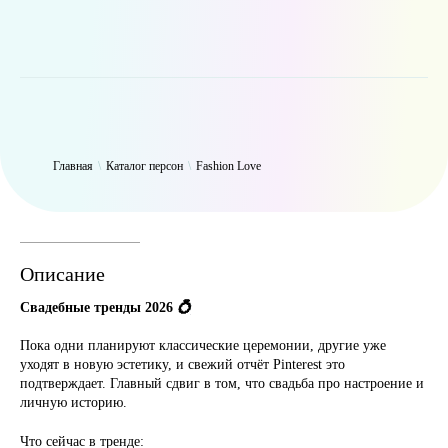
WP_Term Object ( [term_id] => 50 [name] => Fashion Love [slug] =>
fashion [term_group] => 0 [term_taxonomy_id] => 50 [taxonomy] =>
person [description] => [parent] => 0 [count] => 6325 [filter] => raw )
Главная
\
Каталог персон
\
Fashion Love
Описание
Свадебные тренды 2026
💍
Пока одни планируют классические церемонии, другие уже
уходят в новую эстетику, и свежий отчёт Pinterest это
подтверждает. Главный сдвиг в том, что свадьба про настроение и
личную историю.
Что сейчас в тренде: