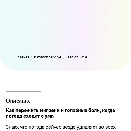
WP_Term Object ( [term_id] => 50 [name] => Fashion Love
[slug] => fashion [term_group] => 0 [term_taxonomy_id] => 50
[taxonomy] => person [description] => [parent] => 0 [count] =>
6319 [filter] => raw )
Главная
\
Каталог персон
\
Fashion Love
Описание
Как пережить мигрени и головные боли, когда
погода сходит с ума
Знаю, что погода сейчас везде удивляет во всех