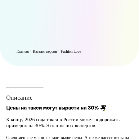
WP_Term Object ( [term_id] => 50 [name] => Fashion Love [slug] =>
fashion [term_group] => 0 [term_taxonomy_id] => 50 [taxonomy] =>
person [description] => [parent] => 0 [count] => 6322 [filter] => raw )
Главная
\
Каталог персон
\
Fashion Love
Описание
Цены на такси могут вырасти на 30%
🚕
К концу 2026 года такси в России может подорожать
примерно на 30%. Это прогноз экспертов.
Стало меньше машин, стали выше цены. А также растут цены на