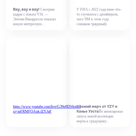
Вау, вау и вау!
Смотрим
У FIFA с 2022 года явно что-
кадры с показа YSL —
то случилось с дизайнером,
Энтони Вакаррелло показал
лого ЧМ в этом году
новую интересную...
слишком траурный)
Свежий мерч от YZY и
https://www.youtube.com/live/G39p9DS6oiw?
Канье Уэста
si=mFRMFOAok-lZYJaF
Йе анонсировал
запуск новой коллекции
мерча к грядущему...