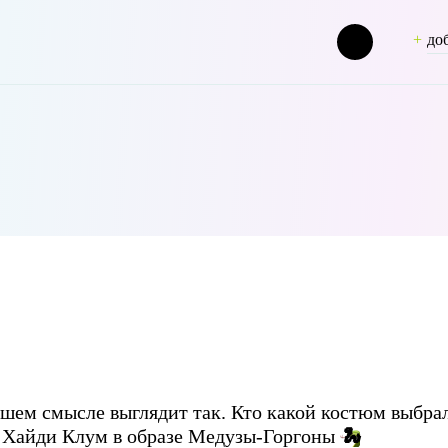
до
ashion [term_group] => 0 [term_taxonomy_id] => 50 [taxonomy] => pers
шем смысле выглядит так. Кто какой костюм выбрал
🐍
 Хайди Клум в образе Медузы-Горгоны