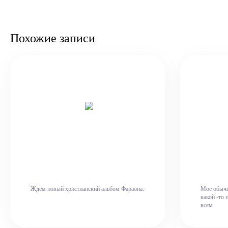
Похожие записи
Ждём новый христианский альбом Фараона.
Мое обычно
какой -то 
всем