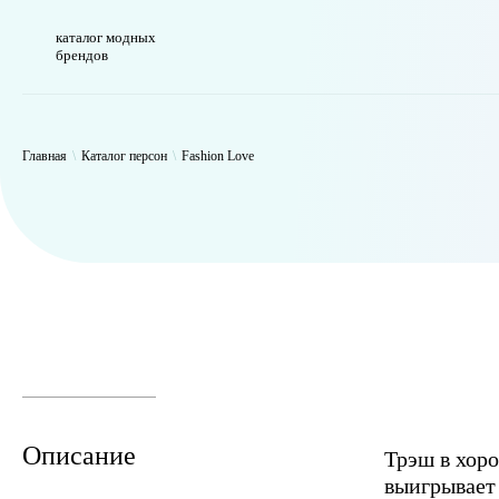
каталог модных
брендов
WP_Term Object ( [term_id] => 50 [name] => Fashion Love [slug] => f
Главная
\
Каталог персон
\
Fashion Love
Описание
Трэш в хоро
выигрывает