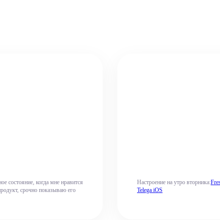
е состояние, когда мне нравится
Настроение на утро вторника:
Fre
продукт, срочно показываю его
Telega iOS