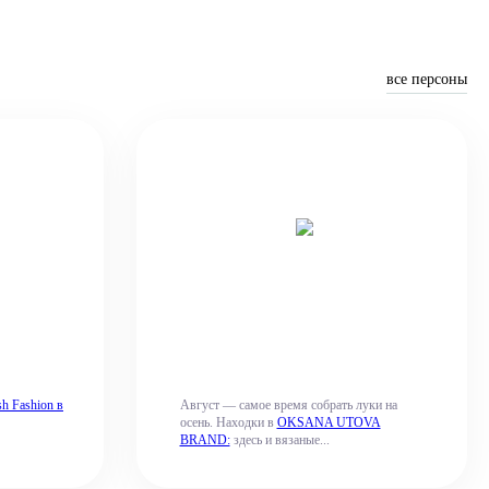
все персоны
sh Fashion в
Август — самое время собрать луки на
осень. Находки в
OKSANA UTOVA
BRAND:
здесь и вязаные...