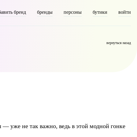
бавить бренд
бренды
персоны
бутики
войти
on [description] => [parent] => 0 [count] => 6310 [filter] => raw )
вернуться назад
 — уже не так важно, ведь в этой модной гонке