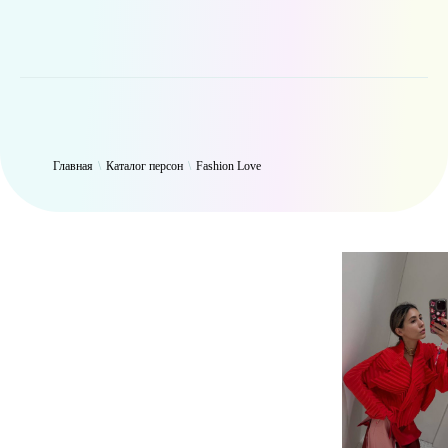
WP_Term Object ( [term_id] => 50 [name] => Fashion Love [slug] =>
fashion [term_group] => 0 [term_taxonomy_id] => 50 [taxonomy] =>
person [description] => [parent] => 0 [count] => 6314 [filter] => raw )
Главная
\
Каталог персон
\
Fashion Love