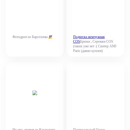
💛
Фотодроп из Барселоны
Подвеска жемчужная
COS
Брюки , Сережки COS
(таких уже нет :( Свитер AMI
Paris (давно куплен)
Ну что, привет из Казахстана
Португальский Vogue