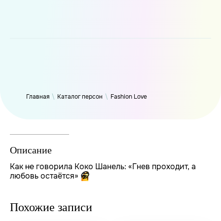
WP_Term Object ( [term_id] => 50 [name] => Fashion Love
[slug] => fashion [term_group] => 0 [term_taxonomy_id] => 50
[taxonomy] => person [description] => [parent] => 0 [count] =>
6325 [filter] => raw )
Главная
\
Каталог персон
\
Fashion Love
Описание
Как
не
говорила Коко Шанель: «Гнев проходит, а
любовь остаётся»
🤭
Похожие записи