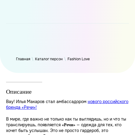
WP_Term Object ( [term_id] => 50 [name] => Fashion Love
[slug] => fashion [term_group] => 0 [term_taxonomy_id] => 50
[taxonomy] => person [description] => [parent] => 0 [count] =>
6304 [filter] => raw )
Главная
\
Каталог персон
\
Fashion Love
Описание
Вау! Илья Макаров стал амбассадором
нового российского
бренда «Речи»!
В мире, где важно не только как ты выглядишь, но и что ты
транслируешь, появляется
— одежда для тех, кто
«Речи»
хочет быть услышан. Это не просто гардероб, это