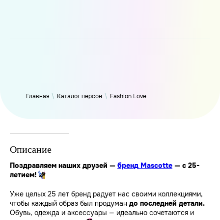
WP_Term Object ( [term_id] => 50 [name] => Fashion Love
[slug] => fashion [term_group] => 0 [term_taxonomy_id] => 50
[taxonomy] => person [description] => [parent] => 0 [count] =>
6321 [filter] => raw )
Главная
\
Каталог персон
\
Fashion Love
Описание
Поздравляем наших друзей —
бренд
Mascotte
— с 25-
летием!
🎉
Уже целых 25 лет бренд радует нас своими коллекциями,
чтобы каждый образ был продуман
до последней детали.
Обувь, одежда и аксессуары — идеально сочетаются и