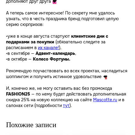
дополняют друг друга
💖
А теперь самое интересное! По секрету мне удалось
узнать, что в честь праздника бренд подготовил целую
серию сюрпризов:
▫️
уже в конце августа стартуют
клиентские дни с
подарками за покупки
(обязательно следите за
расписанием в
их канале!
),
▫️
в сентябре —
Адвент-календарь
,
▫️
в октябре —
Колесо Фортуны.
Рекомендую поучаствовать во всех проектах, насладиться
шоппингом и получить истинное удовольствие
💋
И, конечно же, не могу оставить вас без промокода
FASHION25
— по нему будет действовать дополнительная
скидка 25% на новую коллекцию на сайте
Mascotte.ru
и в
салонах сети (подробности
тут
).
Похожие записи