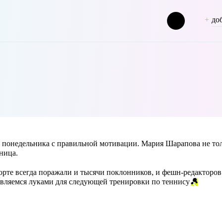
до
ashion [term_group] => 0 [term_taxonomy_id] => 50 [taxonomy] => pers
 понедельника с правильной мотивации. Мария Шарапова не толь
ница.
корте всегда поражали и тысячи поклонников, и фешн-редакторов
🎾
вляемся луками для следующей тренировки по теннису