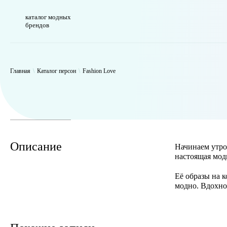
каталог модных
брендов
WP_Term Object ( [term_id] => 50 [name] => Fashion Love [slug] => f
Главная
\
Каталог персон
\
Fashion Love
Описание
Начинаем утро
настоящая мод
Её образы на 
модно. Вдохно