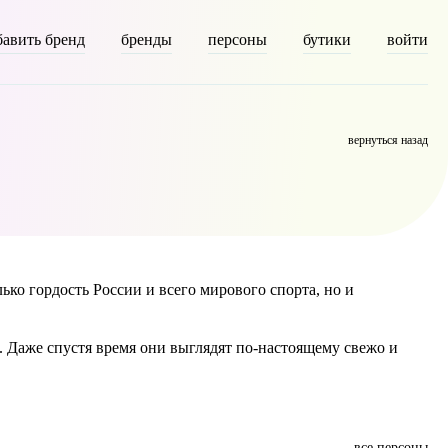
бавить бренд
бренды
персоны
бутики
войти
on [description] => [parent] => 0 [count] => 6304 [filter] => raw )
вернуться назад
ко гордость России и всего мирового спорта, но и
. Даже спустя время они выглядят по-настоящему свежо и
все персоны