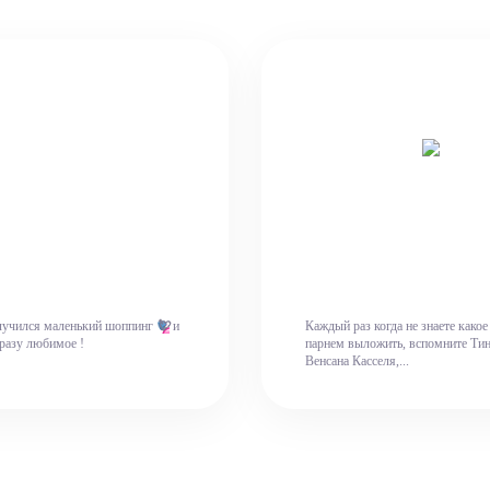
💘
лучился маленький шоппинг
и
Каждый раз когда не знаете какое
сразу любимое !
парнем выложить, вспомните Тин
Венсана Касселя,...