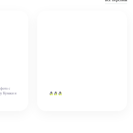
 фото с
🎾
🎾
🎾
у Кунаки и