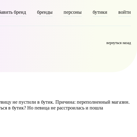
бавить бренд
бренды
персоны
бутики
войти
on [description] => [parent] => 0 [count] => 6304 [filter] => raw )
вернуться назад
евицу не пустили в бутик. Причина: переполненный магазин.
ься в бутик? Но певица не расстроилась и пошла