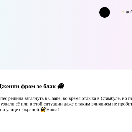
до
ashion [term_group] => 0 [term_taxonomy_id] => 50 [taxonomy] => pers
Дженни фром зе блак
👻
ес решила заглянуть в Chanel во время отдыха в Стамбуле, но п
узнали её или в этой ситуации даже с таким влиянием не пробит
 по улице с охраной
🤭
Наша!