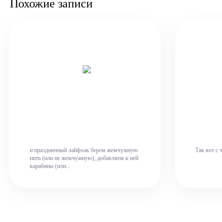
Похожие записи
и праздничный лайфхак берем жемчужную
Так вот с 
нить (или не жемчужную), добавляем к ней
карабины (или...