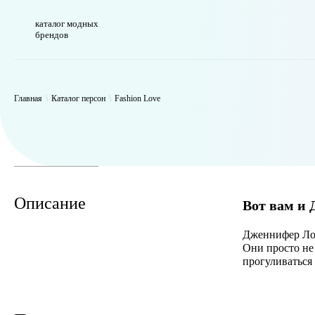
каталог модных
брендов
WP_Term Object ( [term_id] => 50 [name] => Fashion Love [slug] => f
Главная
\
Каталог персон
\
Fashion Love
Описание
Вот вам и 
Дженнифер Лоп
Они просто не 
прогуливаться