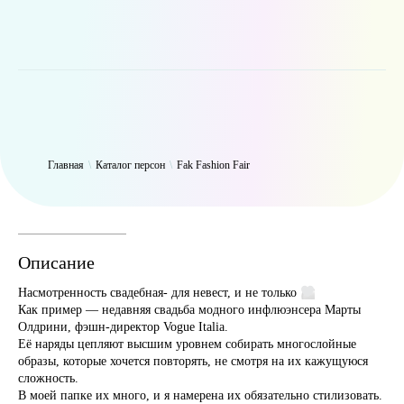
WP_Term Object ( [term_id] => 48 [name] => Fak Fashion Fair [slug]
=> fakfashion [term_group] => 0 [term_taxonomy_id] => 48
[taxonomy] => person [description] => [parent] => 0 [count] => 1049
[filter] => raw )
Главная
\
Каталог персон
\
Fak Fashion Fair
Описание
Насмотренность свадебная- для невест, и не только
Как пример — недавняя свадьба модного инфлюэнсера Марты
Олдрини, фэшн-директор Vogue Italia.
Её наряды цепляют высшим уровнем собирать многослойные
образы, которые хочется повторять, не смотря на их кажущуюся
сложность.
В моей папке их много, и я намерена их обязательно стилизовать.