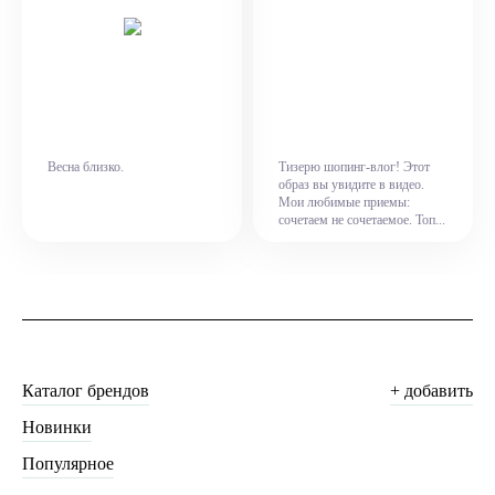
Весна близко.
Тизерю шопинг-влог! Этот
образ вы увидите в видео.
Мои любимые приемы:
сочетаем не сочетаемое. Топ...
Каталог брендов
+ добавить
Новинки
Популярное