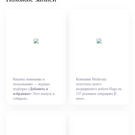
Вашему вниманию и
Компания Medtronic
пользованию — журнал-
потестила своего
подборка «
Добавить в
медицинского робота Hugo на
избранное
».Этот выпуск я
137 реальных операциях.В
собирала...
итоге...