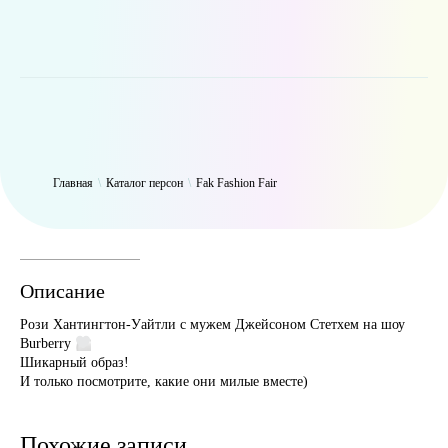
WP_Term Object ( [term_id] => 48 [name] => Fak Fashion Fair [slug]
=> fakfashion [term_group] => 0 [term_taxonomy_id] => 48
[taxonomy] => person [description] => [parent] => 0 [count] => 1049
[filter] => raw )
Главная
\
Каталог персон
\
Fak Fashion Fair
Описание
Рози Хантингтон-Уайтли с мужем Джейсоном Стетхем на шоу
Burberry
Шикарный образ!
И только посмотрите, какие они милые вместе)
Похожие записи